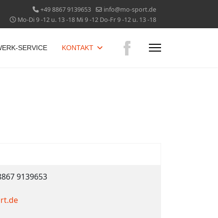
+49 8867 9139653
info@mo-sport.de
Mo-Di 9 -12 u. 13 -18 Mi 9 -12 Do-Fr 9 -12 u. 13 -18
ERK-SERVICE
KONTAKT
 8867 9139653
rt.de