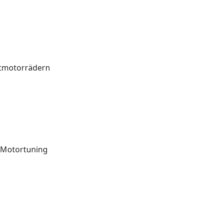
htmotorrädern
, Motortuning