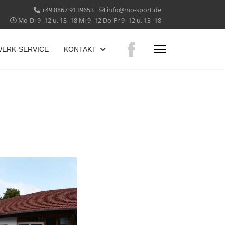
+49 8867 9139653
info@mo-sport.de
Mo-Di 9 -12 u. 13 -18 Mi 9 -12 Do-Fr 9 -12 u. 13 -18
ERK-SERVICE
KONTAKT