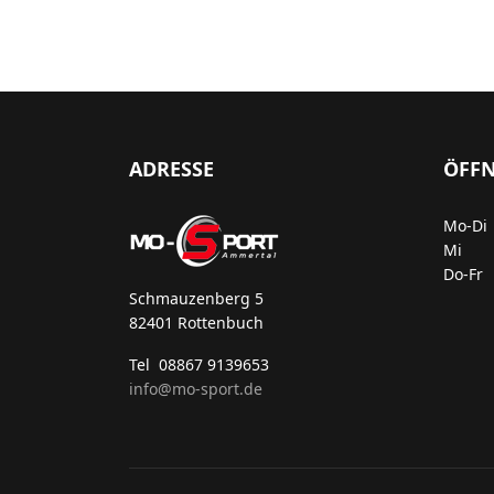
ADRESSE
ÖFF
Mo-Di 
Mi 8:
Do-Fr 
Schmauzenberg 5
82401 Rottenbuch
Tel 08867 9139653
info@mo-sport.de